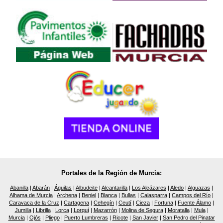
Portales de la Región de Murcia:
Abanilla
|
Abarán
|
Águilas
|
Albudeite
|
Alcantarilla
|
Los Alcázares
|
Aledo
|
Alguazas
|
Alhama de Murcia
|
Archena
|
Beniel
|
Blanca
|
Bullas
|
Calasparra
|
Campos del Río
|
Caravaca de la Cruz
|
Cartagena
|
Cehegín
|
Ceutí
|
Cieza
|
Fortuna
|
Fuente Álamo
|
Jumilla
|
Librilla
|
Lorca
|
Lorquí
|
Mazarrón
|
Molina de Segura
|
Moratalla
|
Mula
|
Murcia
|
Ojós
|
Pliego
|
Puerto Lumbreras
|
Ricote
|
San Javier
|
San Pedro del Pinatar