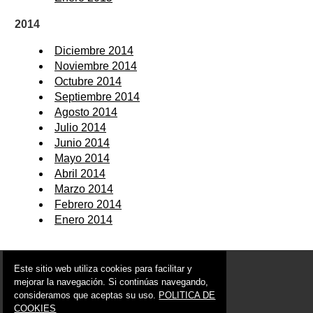
2014
Diciembre 2014
Noviembre 2014
Octubre 2014
Septiembre 2014
Agosto 2014
Julio 2014
Junio 2014
Mayo 2014
Abril 2014
Marzo 2014
Febrero 2014
Enero 2014
© 2006 - 2026 Portal de Fortuna Noticias
Este sitio web utiliza cookies para facilitar y
info@portaldefortuna.es
mejorar la navegación. Si continúas navegando,
consideramos que aceptas su uso.
POLITICA DE
Síguenos en:
COOKIES