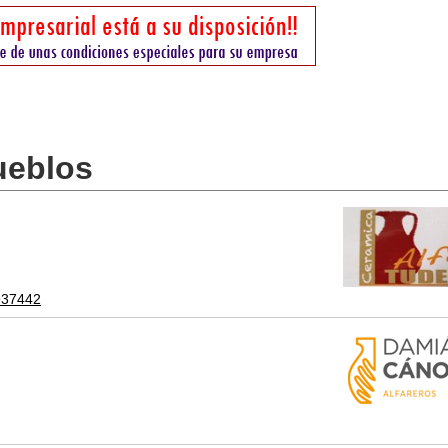
ueblos
937442