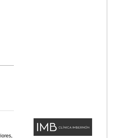
iores,